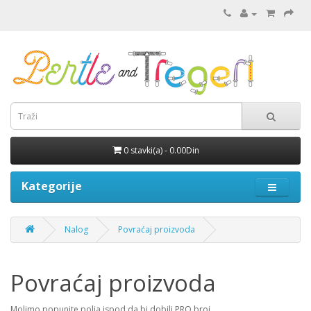
0 stavki(a) - 0.00Din
Kategorije
Nalog
Povraćaj proizvoda
Povraćaj proizvoda
Molimo popunite polja ispod da bi dobili PRO broj.