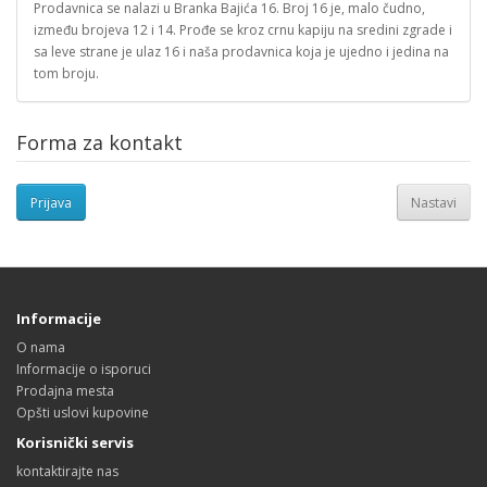
Prodavnica se nalazi u Branka Bajića 16. Broj 16 je, malo čudno,
između brojeva 12 i 14. Prođe se kroz crnu kapiju na sredini zgrade i
sa leve strane je ulaz 16 i naša prodavnica koja je ujedno i jedina na
tom broju.
Forma za kontakt
Prijava
Nastavi
Informacije
O nama
Informacije o isporuci
Prodajna mesta
Opšti uslovi kupovine
Korisnički servis
kontaktirajte nas