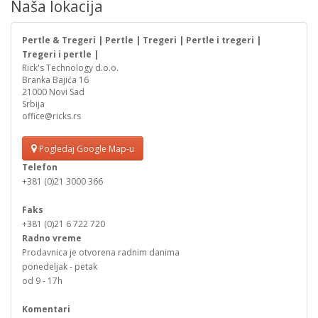
Naša lokacija
Pertle & Tregeri | Pertle | Tregeri | Pertle i tregeri |
Tregeri i pertle |
Rick's Technology d.o.o.
Branka Bajića 16
21000 Novi Sad
Srbija
office@ricks.rs
Pogledaj Google Map-u
Telefon
+381 (0)21 3000 366
Faks
+381 (0)21 6 722 720
Radno vreme
Prodavnica je otvorena radnim danima
ponedeljak - petak
od 9 - 17h
Komentari