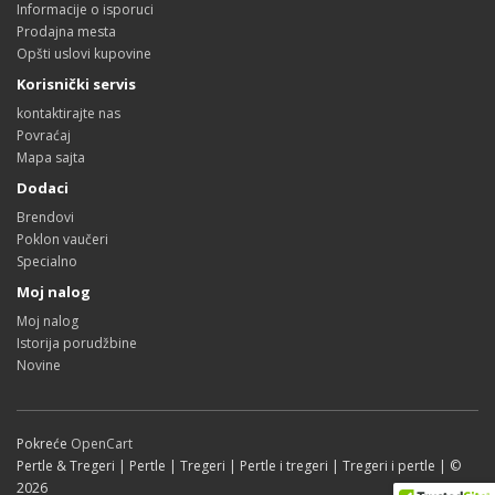
Informacije o isporuci
Prodajna mesta
Opšti uslovi kupovine
Korisnički servis
kontaktirajte nas
Povraćaj
Mapa sajta
Dodaci
Brendovi
Poklon vaučeri
Specialno
Moj nalog
Moj nalog
Istorija porudžbine
Novine
Pokreće
OpenCart
Pertle & Tregeri | Pertle | Tregeri | Pertle i tregeri | Tregeri i pertle | ©
2026