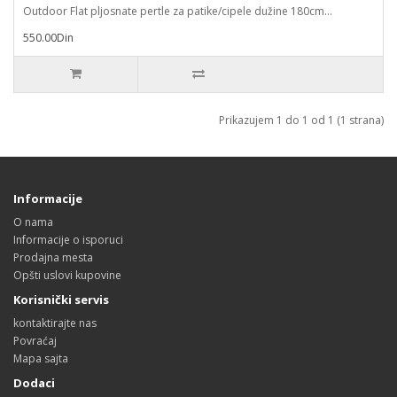
Outdoor Flat pljosnate pertle za patike/cipele dužine 180cm...
550.00Din
Prikazujem 1 do 1 od 1 (1 strana)
Informacije
O nama
Informacije o isporuci
Prodajna mesta
Opšti uslovi kupovine
Korisnički servis
kontaktirajte nas
Povraćaj
Mapa sajta
Dodaci