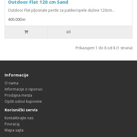
Outdoor Flat 120 cm Sand
Outdoor Flat pljosnate pertle za patike/cipele dužine 120cm...
400.00Din
Prikazujem 1 do 8 od 8 (1 strana)
Informacije
O nama
Informacije o isporuci
Prodajna mesta
Opšti uslovi kupovine
Korisnički servis
kontaktirajte nas
Povraćaj
Mapa sajta