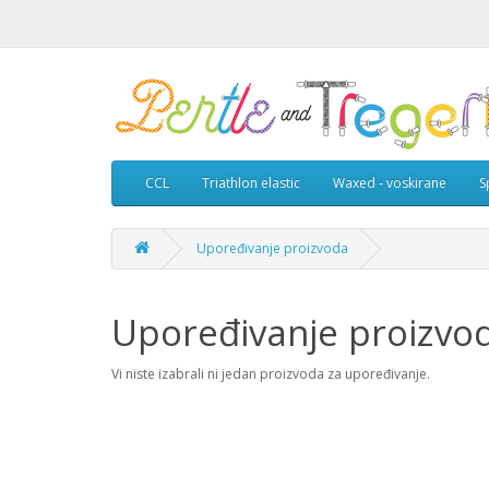
CCL
Triathlon elastic
Waxed - voskirane
S
Upoređivanje proizvoda
Upoređivanje proizvo
Vi niste izabrali ni jedan proizvoda za upoređivanje.