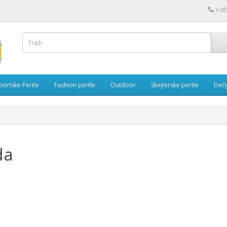
+38
portske Pertle
Fashion pertle
Outdoor
Skejterske pertle
Dečij
da