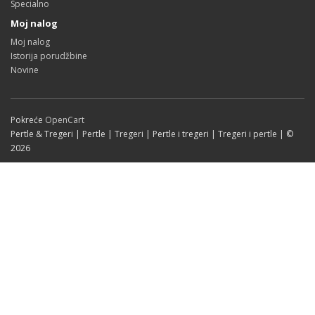
Specialno
Moj nalog
Moj nalog
Istorija porudžbine
Novine
Pokreće
OpenCart
Pertle & Tregeri | Pertle | Tregeri | Pertle i tregeri | Tregeri i pertle | ©
2026