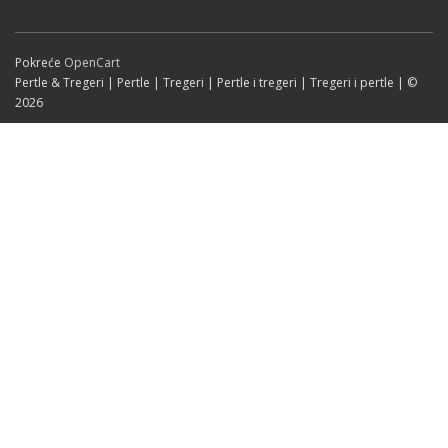
Pokreće
OpenCart
Pertle & Tregeri | Pertle | Tregeri | Pertle i tregeri | Tregeri i pertle | ©
2026