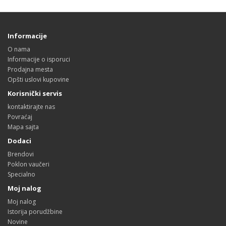
Informacije
O nama
Informacije o isporuci
Prodajna mesta
Opšti uslovi kupovine
Korisnički servis
kontaktirajte nas
Povraćaj
Mapa sajta
Dodaci
Brendovi
Poklon vaučeri
Specialno
Moj nalog
Moj nalog
Istorija porudžbine
Novine