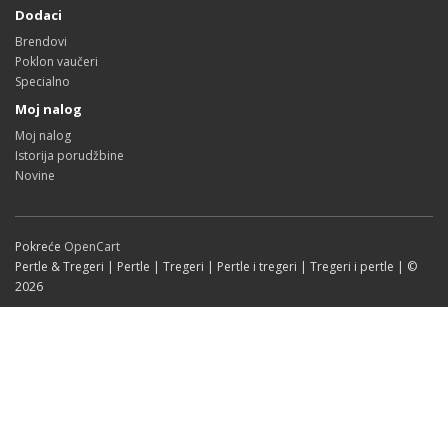
Dodaci
Brendovi
Poklon vaučeri
Specialno
Moj nalog
Moj nalog
Istorija porudžbine
Novine
Pokreće
OpenCart
Pertle & Tregeri | Pertle | Tregeri | Pertle i tregeri | Tregeri i pertle | ©
2026