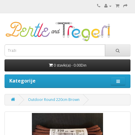
0 stavki(a) - 0.00Din
Kategorije
Outdoor Round 220cm Brown